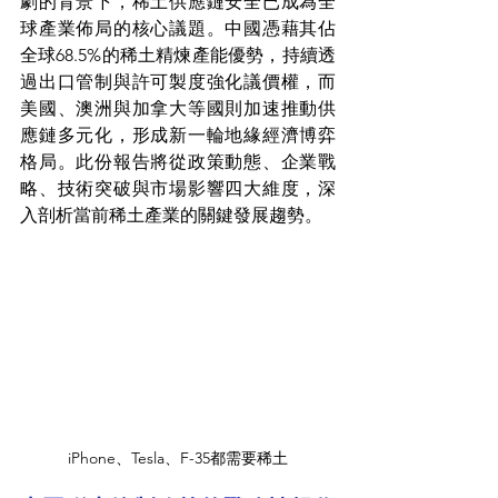
劇的背景下，稀土供應鏈安全已成為全
球產業佈局的核心議題。中國憑藉其佔
全球68.5%的稀土精煉產能優勢，持續透
過出口管制與許可製度強化議價權，而
美國、澳洲與加拿大等國則加速推動供
應鏈多元化，形成新一輪地緣經濟博弈
格局。此份報告將從政策動態、企業戰
略、技術突破與市場影響四大維度，深
入剖析當前稀土產業的關鍵發展趨勢。
iPhone、Tesla、F-35都需要稀土