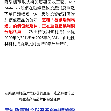
附型礦萃取技術與廢磁回收工藝。MP 
Materials股價在磁鐵產線投產消息刺激
下單日漲幅達19%，反映投資者對高附
加價值產品的偏好。
這種「從礦場到馬
達」的價值鏈延伸，正在重塑產業利潤
分配格局
——稀土精礦銷售利潤佔比從
2020年的72%降至2025年的38%，而磁性
材料利潤貢獻度則從15%攀升至45%。
超純鏑用於晶片電容器的生產，這是輝達等公
司生產高階晶片的關鍵組件
管制政策對全球產業的結構性影