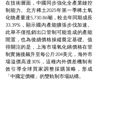
在技術層面，中國同步強化全產業鏈控
制能力。北方稀土2025年第一季稀土氧
化物產量達5,730.86噸，較去年同期成長
33.39%，顯示國內產能擴張步伐加速。
此舉不僅抵銷出口管制可能造成的產能
閒置，也為後續價格操縱奠定基礎。值
得關注的是，上海市場氧化鏑價格在管
制實施後飆升至每公斤204美元，海外市
場溢價高達30%，這種內外價差機制有
效引導全球買家調整採購策略，形成
「中國定價權」的雙軌制市場結構。