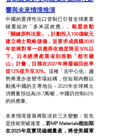
響與未來情境推演
中國的選擇性出口管制已引發全球產業
鏈重組的「多米諾效應」。
歐盟啟動
「關鍵原料法案」，計劃投入100億歐元
建立稀土戰略儲備，並要求成員國2030
年前將對單一供應商依賴度降至50%以
下。日本經濟產業省則推動「都市礦
山」計畫，目標在2027年將廢磁回收率
從12%提升至30%。
這種「去中心化」趨
勢將逐步改變市場結構，但短期內難以
動搖中國的主導地位－2025年全球稀土
消費量預估為28.7萬噸，中國仍控制62%
的供應量。
未來情境發展將取決於三大變數：首先
是技術突破速度，
若MP Materials能如期
在2025年底實現磁鐵量產，將使美國軍
工產業擺脫對中國釹鐵硼的絕對依賴
；