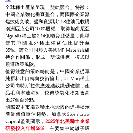
全球稀土產業呈現「雙軌競合」特徵：
中國企業強化垂直整合，而國際企業聚
焦技術突破。盛和資源以1.58億澳元收購
澳洲匹克公司100%股權，取得坦尚尼亞
Ngualla稀土礦2.14億噸資源儲量，此舉
使其中國境外稀土權益佔比提升至
35%。該公司同步與美國MP Materials維
持合作關係，形成「雙源供應」模式以
規避政策風險。
值得注意的策略轉向是，中國企業從單
純原料出口轉向技術輸出，JL Mag稀土
公司向特斯拉供應燒結釹鐵硼磁體，產
品毛利率達42%，較傳統氧化物銷售高
出27個百分點。
國際資本市場對稀土概念股的追捧揭示
產業價值重估趨勢。加拿大Stormcrow 
Capital監測顯示，
2025年北美稀土企業
研發投入年增58%
，主要集中於離子吸