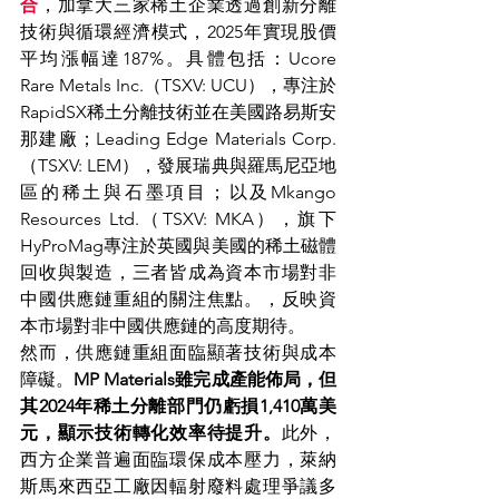
合
，加拿大三家稀土企業透過創新分離
技術與循環經濟模式，2025年實現股價
平均漲幅達187%。具體包括：Ucore 
Rare Metals Inc.（TSXV: UCU），專注於
RapidSX稀土分離技術並在美國路易斯安
那建廠；Leading Edge Materials Corp.
（TSXV: LEM），發展瑞典與羅馬尼亞地
區的稀土與石墨項目；以及Mkango 
Resources Ltd.（TSXV: MKA），旗下
HyProMag專注於英國與美國的稀土磁體
回收與製造，三者皆成為資本市場對非
中國供應鏈重組的關注焦點。，反映資
本市場對非中國供應鏈的高度期待。
然而，供應鏈重組面臨顯著技術與成本
障礙。
MP Materials雖完成產能佈局，但
其2024年稀土分離部門仍虧損1,410萬美
元，顯示技術轉化效率待提升。
此外，
西方企業普遍面臨環保成本壓力，萊納
斯馬來西亞工廠因輻射廢料處理爭議多