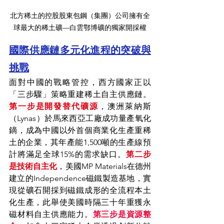
北方稀土的控股股東包鋼（集團）公司擁有全
球最大的稀土礦—白雲鄂博礦的獨家開採權
國際供應鏈多元化進程的突破與
挑戰
面對中國的戰略管控，西方國家正以
「三步驟」策略重建稀土自主供應鏈。
第一步是開發替代礦源
，澳洲萊納斯
（Lynas）於馬來西亞工廠成功量產氧化
鏑，成為中國以外首個商業化生產重稀
土的企業，其年產能1,500噸的生產線預
計將滿足全球15%的需求缺口。
第二步
是技術自主化
，美國MP Materials在德州
建立的Independence磁鐵製造基地，實
現從礦石開採到磁鐵成形的全流程本土
化生產，此舉使美國時隔三十年重獲永
磁材料自主供應能力。
第三步是資源整