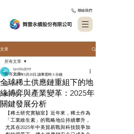
聯絡我們
文章
所有文章
tenlife2019
所有文章
2025年5月20日
讀畢需時 5 分鐘
全球稀土供應鏈重組下的地
碳中和
緣博弈與產業變革：2025年
國際實力
關鍵發展分析
【稀土研究實驗室】近年來，稀土作為
「工業維生素」的戰略地位持續攀升，
尤其在2025年中美貿易戰與科技競爭加