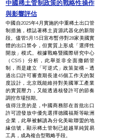
中國稀土管制政策的戰略性操作
與影響評估
中國自2025年4月實施的中重稀土出口管
制措施，標誌著稀土資源武器化的新階
段。儘管5月15日宣布暫停對28家美國實
體的出口禁令，但實質上形成「選擇性
開放」模式。根據戰略暨國際研究中心
（CSIS）分析，此舉並非全面撤銷管
制，而是建立「可逆式」政策架構－透
過出口許可審查期長達45個工作天的製
度設計，北京既能維持對美國軍工產業
的實質壓力，又能透過核發許可的節奏
調控市場預期。
值得注意的是，中國商務部在首批出口
許可證發放中優先選擇德國福斯等歐洲
企業，此舉被解讀為分化美歐聯盟的地
緣信號，顯示稀土管制已超越單純貿易
工具，成為複合型戰略手段。