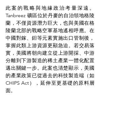
此案的戰略與地緣政治考量深遠。
Tanbreez 礦區位於丹麥的自治領地格陵
蘭，不僅資源潛力巨大，也與美國在格
陵蘭北部的戰略空軍基地遙相呼應。在
中國對鎵、鉭等元素實施出口管制後，
掌握此類上游資源更顯急迫。若交易落
實，美國將朝向建立從上游開採、中游
分離到下游製造的稀土產業一體化配置
邁出關鍵一步。此案也清楚顯示，美國
的產業政策已從過去的科技製造端（如 
CHIPS Act），延伸至更基礎的原料層
面。