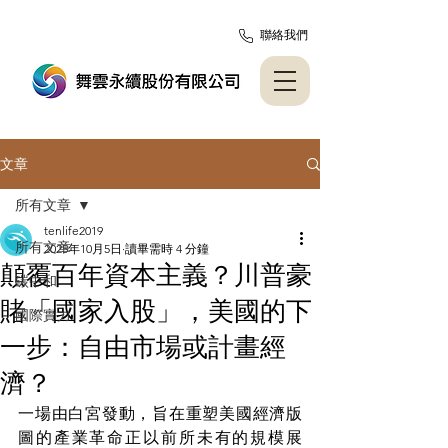
聯絡我們
文章
所有文章
tenlife2019
所有文章
2025年10月5日
讀畢需時 4 分鐘
顛覆百年資本主義？川普豪
碳中和
賭「國家入股」，美國的下
國際實力
一步：自由市場或計畫經
濟？
一場由白宮發動，旨在重塑美國經濟版
圖的產業革命正以前所未有的規模展