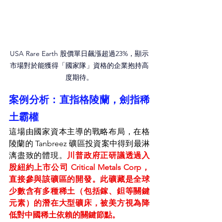
USA Rare Earth 股價單日飆漲超過23%，顯示
市場對於能獲得「國家隊」資格的企業抱持高
度期待。
案例分析：直指格陵蘭，劍指稀
土霸權
這場由國家資本主導的戰略布局，在格
陵蘭的 Tanbreez 礦區投資案中得到最淋
漓盡致的體現。
川普政府正研議透過入
股紐約上市公司 Critical Metals Corp，
直接參與該礦區的開發。此礦藏是全球
少數含有多種稀土（包括鎵、鉭等關鍵
元素）的潛在大型礦床，被美方視為降
低對中國稀土依賴的關鍵節點。