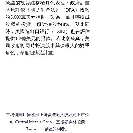
擬議的投資結構極具代表性：政府計畫
將原訂依《國防生產法》（DPA）撥款
的5,000萬美元補助，改為一筆可轉換成
股權的投資，預計持股約8%。與此同
時，美國進出口銀行（EXIM）也在評估
提供1.2億美元的貸款。若此案成真，美
國政府將同時扮演股東與債權人的雙重
角色，深度捆綁該計畫。
市場傳聞川普政府正研議透過入股紐約上市公
司 Critical Metals Corp，直接參與
格陵蘭
Tanbreez 
礦區的開發。