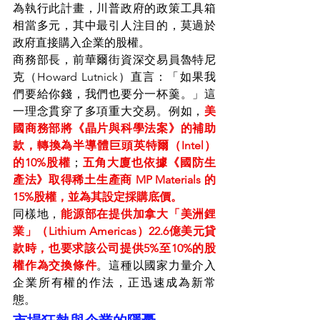
為執行此計畫，川普政府的政策工具箱
相當多元，其中最引人注目的，莫過於
政府直接購入企業的股權。
商務部長，前華爾街資深交易員魯特尼
克（Howard Lutnick）直言：「如果我
們要給你錢，我們也要分一杯羹。」這
一理念貫穿了多項重大交易。例如，
美
國商務部將《晶片與科學法案》的補助
款，轉換為半導體巨頭英特爾（Intel）
的10%股權
；
五角大廈也依據《國防生
產法》取得稀土生產商 MP Materials 的
15%股權，並為其設定採購底價。
同樣地，
能源部在提供加拿大「美洲鋰
業」（Lithium Americas）22.6億美元貸
款時，也要求該公司提供5%至10%的股
權作為交換條件
。這種以國家力量介入
企業所有權的作法，正迅速成為新常
態。