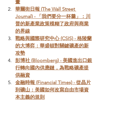
畫
華爾街日報 (The Wall Street 
Journal) - 「我們要分一杯羹」：川
普的新產業政策模糊了政府與商業
的界線
戰略與國際研究中心 (CSIS) - 格陵蘭
的大博弈：華盛頓對關鍵礦產的新
攻勢
彭博社 (Bloomberg) - 美國進出口銀
行轉向國內供應鏈，為戰略礦產提
供融資
金融時報 (Financial Times) - 從晶片
到礦山：美國如何改寫自由市場資
本主義的規則