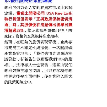
市場狂熱與企業的隱憂
政府的強力介入立刻在資本市場上掀起
波瀾。
當稀土開發公司 USA Rare Earth 
執行長僅僅表示「正與政府保持密切溝
通」時，其股價便在消息傳出後單日飆
漲超過23%
，顯示市場對於能獲得「國
家隊」資格的企業抱持高度期待。
然而，在狂熱的股價表現背後，企業界
卻充滿了不確定性與擔憂。一名關鍵礦
產業高管坦言：「我們害怕走進會議室
談貸款，卻被告知政府要我們10%的股
權。」法律界人士也警告，這些由現任
政府強勢主導的協議，可能在2028年政
權更迭後被全面推翻，使企業陷入巨大
的政策風險之中。