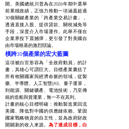
開。美國總統川普為在2026年期中選舉
前累積政績，正強力推動一項涵蓋超過
30個關鍵產業的「跨產業交易計畫」，
透過直接入股、提供貸款、關稅減免等
手段，深度介入市場運作。此舉不僅在
企業界投下震撼彈，更引發了對美國自
由市場根基的激烈辯論。
橫跨30個產業的宏大藍圖
這項被白宮形容為「全政府動員」的計
畫，其雄心可謂巨大。目標產業囊括了
所有攸關國家與經濟命脈的領域，從製
藥、半導體、人工智慧(AI)、量子運算，
到能源、關鍵礦產、電池技術，乃至傳
統的造船與貨運業，無一不在其列。
計畫的核心目標明確：推動製造業回流
美國、降低對中國的供應鏈依賴、鞏固
國家戰略物資的自主性，並為政府財政
開闢新的收入來源。
為了達成目標，白