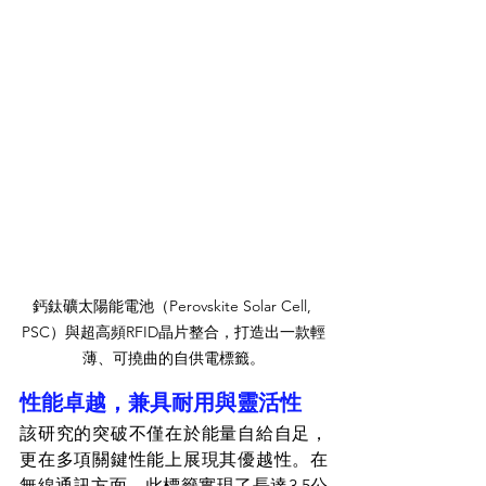
鈣鈦礦太陽能電池（Perovskite Solar Cell, 
PSC）與超高頻RFID晶片整合，打造出一款輕
薄、可撓曲的自供電標籤。
性能卓越，兼具耐用與靈活性
該研究的突破不僅在於能量自給自足，
更在多項關鍵性能上展現其優越性。在
無線通訊方面，此標籤實現了長達3.5公