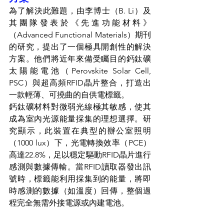
為了解決此難題，由李博士（B. Li）及
其團隊發表於《先進功能材料》
（Advanced Functional Materials）期刊
的研究，提出了一個極具開創性的解決
方案。他們將近年來備受矚目的鈣鈦礦
太陽能電池（Perovskite Solar Cell, 
PSC）與超高頻RFID晶片整合，打造出
一款輕薄、可撓曲的自供電標籤。
鈣鈦礦材料對微弱光線極其敏感，使其
成為室內光源能量採集的理想選擇。研
究顯示，此裝置在典型的辦公室照明
（1000 lux）下，光電轉換效率（PCE）
高達22.8%，足以穩定驅動RFID晶片進行
感測與數據傳輸。當RFID讀取器發出訊
號時，標籤能利用採集到的能量，將即
時感測的數據（如溫度）回傳，整個過
程完全無需外接電源或內建電池。