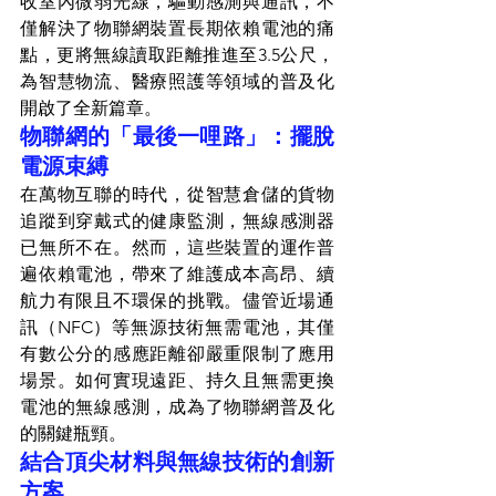
收室內微弱光線，驅動感測與通訊，不
僅解決了物聯網裝置長期依賴電池的痛
點，更將無線讀取距離推進至3.5公尺，
為智慧物流、醫療照護等領域的普及化
開啟了全新篇章。
物聯網的「最後一哩路」：擺脫
電源束縛
在萬物互聯的時代，從智慧倉儲的貨物
追蹤到穿戴式的健康監測，無線感測器
已無所不在。然而，這些裝置的運作普
遍依賴電池，帶來了維護成本高昂、續
航力有限且不環保的挑戰。儘管近場通
訊（NFC）等無源技術無需電池，其僅
有數公分的感應距離卻嚴重限制了應用
場景。如何實現遠距、持久且無需更換
電池的無線感測，成為了物聯網普及化
的關鍵瓶頸。
結合頂尖材料與無線技術的創新
方案