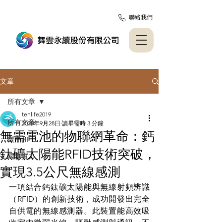
聯絡我們
文章
所有文章
tenlife2019
所有文章
2025年9月28日
讀畢需時 3 分鐘
無需電池的物聯網革命：鈣
碳中和
鈦礦太陽能RFID技術突破，
國際實力
實現3.5公尺無線感測
一項結合鈣鈦礦太陽能與無線射頻辨識
（RFID）的創新技術，成功開發出完全
自供電的無線感測器。此裝置能高效吸