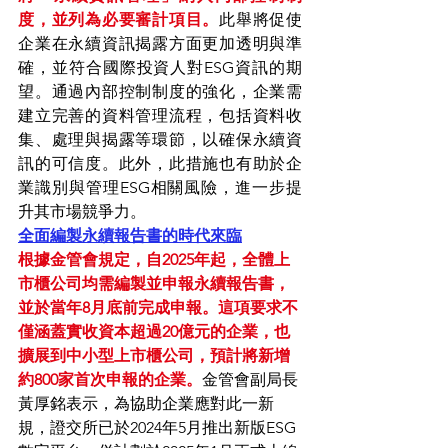
度，並列為必要審計項目。
此舉將促使
企業在永續資訊揭露方面更加透明與準
確，並符合國際投資人對ESG資訊的期
望。通過內部控制制度的強化，企業需
建立完善的資料管理流程，包括資料收
集、處理與揭露等環節，以確保永續資
訊的可信度。此外，此措施也有助於企
業識別與管理ESG相關風險，進一步提
升其市場競爭力。
全面編製永續報告書的時代來臨
根據金管會規定，自2025年起，全體上
市櫃公司均需編製並申報永續報告書，
並於當年8月底前完成申報。這項要求不
僅涵蓋實收資本超過20億元的企業，也
擴展到中小型上市櫃公司，預計將新增
約800家首次申報的企業。
金管會副局長
黃厚銘表示，為協助企業應對此一新
規，證交所已於2024年5月推出新版ESG