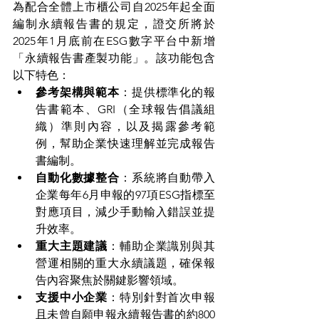
為配合全體上市櫃公司自2025年起全面
編制永續報告書的規定，證交所將於
2025年1月底前在ESG數字平台中新增
「永續報告書產製功能」。該功能包含
以下特色：
參考架構與範本
：提供標準化的報
告書範本、GRI（全球報告倡議組
織）準則內容，以及揭露參考範
例，幫助企業快速理解並完成報告
書編制。
自動化數據整合
：系統將自動帶入
企業每年6月申報的97項ESG指標至
對應項目，減少手動輸入錯誤並提
升效率。
重大主題建議
：輔助企業識別與其
營運相關的重大永續議題，確保報
告內容聚焦於關鍵影響領域。
支援中小企業
：特別針對首次申報
且未曾自願申報永續報告書的約800