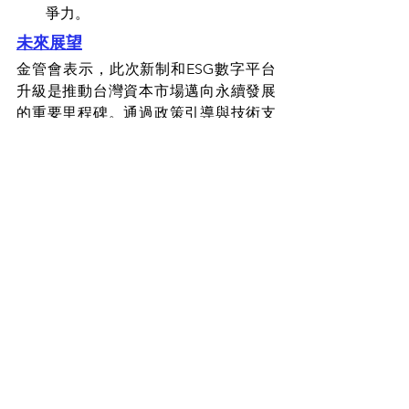
爭力。
未來展望
金管會表示，此次新制和ESG數字平台
升級是推動台灣資本市場邁向永續發展
的重要里程碑。通過政策引導與技術支
持，台灣企業將能更有效地應對全球
ESG趨勢，為自身創造長期價值，同時
為社會和環境帶來正面影響。
近期熱門文章：
電價平均上調12.5%!! [四能並進]協
助企業深度節能及減碳
隱形冠軍碩隆精密如何攜手舞雲智
網，快速雙軸轉型迎接CBAM挑戰
四能並進：零碳工廠的未來藍圖