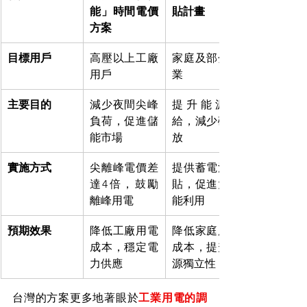
能」時間電價
貼計畫
方案
目標用戶
高壓以上工廠
家庭及部分企
用戶
業
主要目的
減少夜間尖峰
提升能源自
負荷，促進儲
給，減少碳排
能市場
放
實施方式
尖離峰電價差
提供蓄電池補
達4倍，鼓勵
貼，促進太陽
離峰用電
能利用
預期效果
降低工廠用電
降低家庭用電
成本，穩定電
成本，提升能
力供應
源獨立性
台灣的方案更多地著眼於
工業用電的調