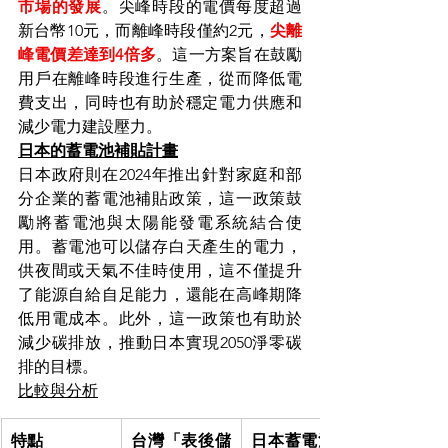
市場的發展
。尖峰時段的電價每度超過
新台幣10元，而離峰時段僅約2元，
尖離
峰電價差達到4倍多
。這一方案旨在鼓勵
用戶在離峰時段進行生產，從而降低電
費支出，同時也有助於穩定電力供應和
減少電力建設壓力。
日本的蓄電池補貼計畫
日本政府則在2024年推出針對家庭和部
分企業的蓄電池補貼政策，這一政策鼓
勵將蓄電池與太陽能發電系統結合使
用。蓄電池可以儲存白天產生的電力，
供夜間或天氣不佳時使用，這不僅提升
了能源自給自足能力，還能在高峰期降
低用電成本。此外，這一政策也有助於
減少碳排放，推動日本實現2050淨零碳
排的目標。
比較與分析
特點
台灣「表後儲
日本蓄電池補