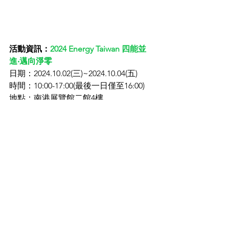
活動資訊：
2024 Energy Taiwan 四能並
進‧邁向淨零
日期：2024.10.02(三)~2024.10.04(五)
時間：10:00-17:00(最後一日僅至16:00)
地點：南港展覽館二館4樓
展位號碼：S0124
加入官方Line帳號預約參觀：
https://lin.ee/B5dJtBQ
近期熱門文章：
智慧能源展｜台鈣科攜手能源業者
提出「四能並進、邁向淨零」完整
解決方案
鈣鈦礦太陽能「時機到」，產業界