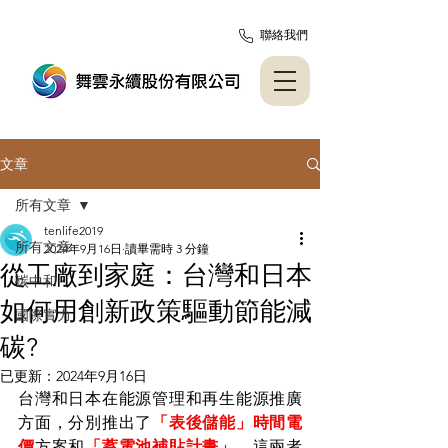
聯絡我們
文章
所有文章
tenlife2019
所有文章
2024年9月16日
讀畢需時 3 分鐘
從工廠到家庭：台灣和日本
碳中和
如何用創新政策驅動節能減
國際實力
碳?
已更新：
2024年9月16日
台灣和日本在能源管理和再生能源推廣
方面，分別推出了
「表後儲能」時間電
價
方案和
「蓄電池補貼計畫」
，這兩者