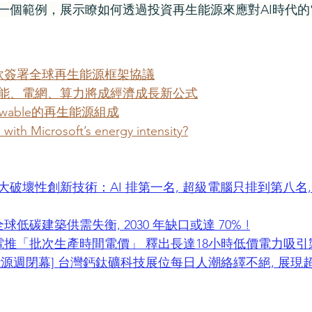
一個範例，展示瞭如何透過投資再生能源來應對AI時代的
d和微軟簽署全球再生能源框架協議
能、電網、算力將成經濟成長新公式
Renewable的再生能源組成
with Microsoft’s energy intensity?
年度十大破壞性創新技術：AI 排第一名, 超級電腦只排到第八名
球低碳建築供需失衡, 2030 年缺口或達 70% !
台電推「批次生產時間電價」 釋出長達18小時低價電力吸引
慧能源週閉幕] 台灣鈣鈦礦科技展位每日人潮絡繹不絕, 展現