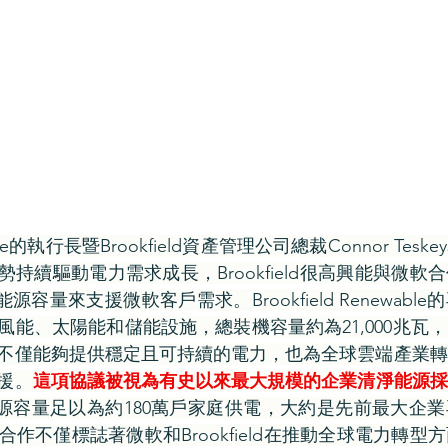
ewable的執行長暨Brookfield資產管理公司總裁Connor Te
勢持續驅動電力需求成長，Brookfield很高興能與微
能源容量來支援微軟客戶需求。Brookfield Renewab
風能、太陽能和儲能設施，總裝機容量約為21,000兆瓦
不僅能夠提供穩定且可持續的電力，也為全球雲端產業轉
援。
這項協議被視為有史以來最大規模的企業清淨能源採
生能源容量足以為約180萬戶家庭供電，大約是先前最大企
作不僅標誌著微軟和Brookfield在推動全球電力轉型