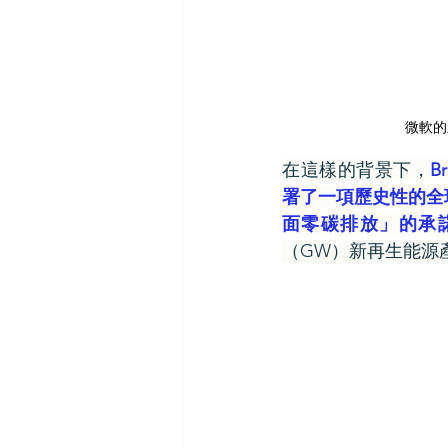
微軟的
在這樣的背景下，
B
署了一項歷史性的全
面零碳排放」的承
（GW）新再生能源